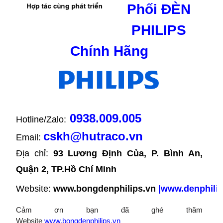
Phối ĐÈN
PHILIPS
Chính Hãng
0938.009.005
Hotline/Zalo:
cskh@hutraco.vn
Email:
Địa chỉ: 
93 Lương Định Của, P. Bình An, 
Quận 2, TP.Hồ Chí Minh
Website:
www.bongdenphilips.vn
|
www.denphilip
Cảm ơn bạn đã ghé thăm
Website
www.bongdenphilips.vn