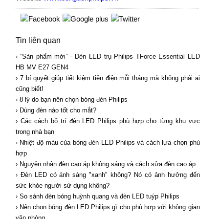
Tin liên quan
› ”Sản phẩm mới” - Đèn LED trụ Philips TForce Essential LED
HB MV E27 GEN4
› 7 bí quyết giúp tiết kiệm tiền điện mỗi tháng mà không phải ai
cũng biết!
› 8 lý do bạn nên chọn bóng đèn Philips
› Dùng đèn nào tốt cho mắt?
› Các cách bố trí đèn LED Philips phù hợp cho từng khu vực
trong nhà bạn
› Nhiệt độ màu của bóng đèn LED Philips và cách lựa chọn phù
hợp
› Nguyên nhân đèn cao áp không sáng và cách sửa đèn cao áp
› Đèn LED có ánh sáng "xanh" không? Nó có ảnh hưởng đến
sức khỏe người sử dụng không?
› So sánh đèn bóng huỳnh quang và đèn LED tuýp Philips
› Nên chọn bóng đèn LED Philips gì cho phù hợp với không gian
văn phòng