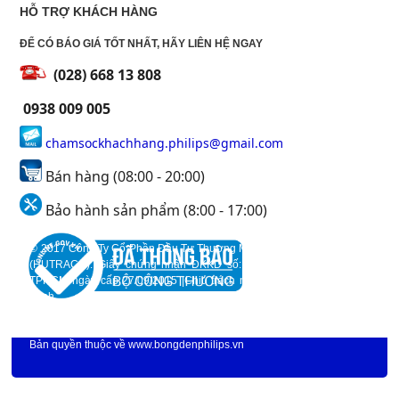
HỖ TRỢ KHÁCH HÀNG
ĐỂ CÓ BÁO GIÁ TỐT NHẤT, HÃY LIÊN HỆ NGAY
(028) 668 13 808
0938 009 005
chamsockhachhang.philips@gmail.com
Bán hàng (08:00 - 20:00)
Bảo hành sản phẩm (8:00 - 17:00)
© 2017 Công Ty Cổ Phần Đầu Tư Thương Mại Và Xây DỰng Huỳnh Trần
(HUTRACO). Giấy chứng nhận ĐKKD số: 0312298046 do Sở KH&ĐT
TPHCM ngày cấp 27/09/2015 |Chịu trách nhiệm nội dung: Huỳnh Quốc
Trinh.
93 Lương Định Của, P. Bình An, Quận 2, TP.Hồ Chí Minh
Địa chỉ:
|
Hotline: 0938 009 005 |Email: chamsockhachhang.philips@gmail.com. |©
Bản quyền thuộc về
www.bongdenphilips.vn