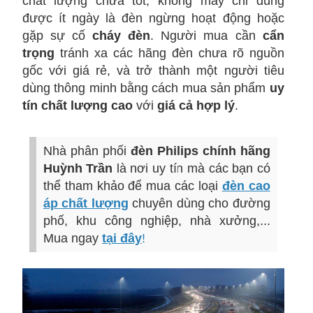
chất lượng chưa tốt, không may chỉ dùng
được ít ngày là đèn ngừng hoạt động hoặc
gặp sự cố
cháy đèn
. Người mua cần
cẩn
trọng
tránh xa các hãng đèn chưa rõ nguồn
gốc với giá rẻ
, và trở thành một người tiêu
dùng thông minh bằng cách mua sản phẩm
uy
tín chất lượng cao
với
giá cả hợp lý
.
Nhà phân phối
đèn Philips chính hãng
Huỳnh Trần
là nơi uy tín mà các bạn có
thể tham khảo để mua các loại
đèn cao
áp chất lượng
chuyên dùng cho đường
phố, khu công nghiệp, nhà xưởng,...
Mua ngay
tại đây
!