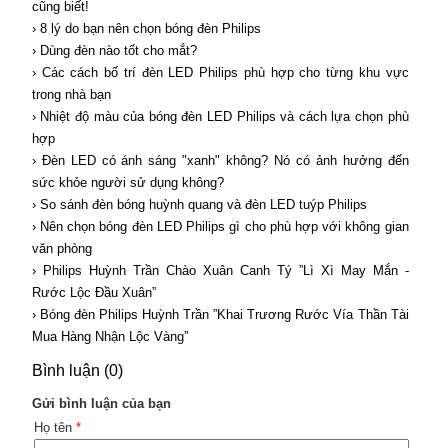
cũng biết!
› 8 lý do bạn nên chọn bóng đèn Philips
› Dùng đèn nào tốt cho mắt?
› Các cách bố trí đèn LED Philips phù hợp cho từng khu vực
trong nhà bạn
› Nhiệt độ màu của bóng đèn LED Philips và cách lựa chọn phù
hợp
› Đèn LED có ánh sáng "xanh" không? Nó có ảnh hưởng đến
sức khỏe người sử dụng không?
› So sánh đèn bóng huỳnh quang và đèn LED tuýp Philips
› Nên chọn bóng đèn LED Philips gì cho phù hợp với không gian
văn phòng
› Philips Huỳnh Trần Chào Xuân Canh Tý ”Lì Xì May Mắn -
Rước Lộc Đầu Xuân”
› Bóng đèn Philips Huỳnh Trần ”Khai Trương Rước Vía Thần Tài
Mua Hàng Nhận Lộc Vàng”
Bình luận (0)
Gửi bình luận của bạn
Họ tên
*