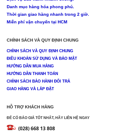
Danh mục hàng hóa phong phú.
Thời gian giao hàng nhanh trong 2 giờ.
Miễn phí vận chuyển tại HCM
CHÍNH SÁCH VÀ QUY ĐỊNH CHUNG
CHÍNH SÁCH VÀ QUY ĐỊNH CHUNG
ĐIỀU KHOẢN SỬ DỤNG VÀ BẢO MẬT
HƯỚNG DẪN MUA HÀNG
HƯỚNG DẪN THANH TOÁN
CHÍNH SÁCH BẢO HÀNH ĐỔI TRẢ
GIAO HÀNG VÀ LẮP ĐẶT
HỖ TRỢ KHÁCH HÀNG
ĐỂ CÓ BÁO GIÁ TỐT NHẤT, HÃY LIÊN HỆ NGAY
(028) 668 13 808