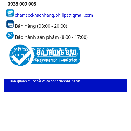
0938 009 005
chamsockhachhang.philips@gmail.com
Bán hàng (08:00 - 20:00)
Bảo hành sản phẩm (8:00 - 17:00)
© 2017 Công Ty Cổ Phần Đầu Tư Thương Mại Và Xây DỰng Huỳnh Trần
(HUTRACO). Giấy chứng nhận ĐKKD số: 0312298046 do Sở KH&ĐT
TPHCM ngày cấp 27/09/2015 |Chịu trách nhiệm nội dung: Huỳnh Quốc
Trinh.
93 Lương Định Của, P. Bình An, Quận 2, TP.Hồ Chí Minh
Địa chỉ:
|
Hotline: 0938 009 005 |Email: chamsockhachhang.philips@gmail.com. |©
Bản quyền thuộc về
www.bongdenphilips.vn