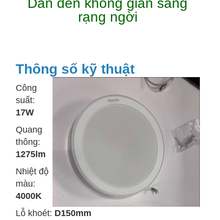
Dẫn đến không gian sáng
rạng ngời
Thông số kỹ thuật
Công
suất:
17W
Quang
thông:
1275lm
Nhiệt độ
màu:
4000K
Lỗ khoét:
D150mm