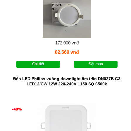
172,000 vnđ
82,560 vnđ
Chi tiết
Đặt mua
Đèn LED Philips vuông downlight âm trần DN027B G3
LED12/CW 12W 220-240V L150 SQ 6500k
-40%