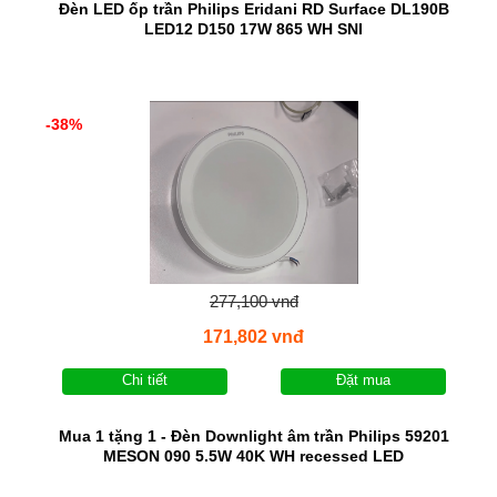
Đèn LED ốp trần Philips Eridani RD Surface DL190B
LED12 D150 17W 865 WH SNI
-38%
277,100 vnđ
171,802 vnđ
Chi tiết
Đặt mua
Mua 1 tặng 1 - Đèn Downlight âm trần Philips 59201
MESON 090 5.5W 40K WH recessed LED