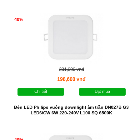
-40%
331,000 vnđ
198,600 vnđ
Chi tiết
Đặt mua
Đèn LED Philips vuông downlight âm trần DN027B G3
LED6/CW 6W 220-240V L100 SQ 6500K
-40%