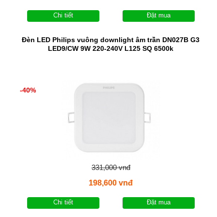
Chi tiết
Đặt mua
Đèn LED Philips vuông downlight âm trần DN027B G3
LED9/CW 9W 220-240V L125 SQ 6500k
-40%
331,000 vnđ
198,600 vnđ
Chi tiết
Đặt mua