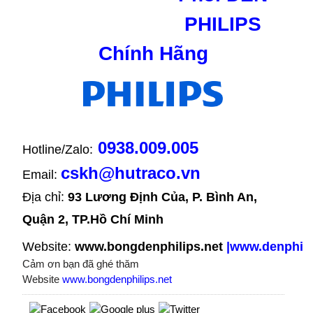
PHILIPS
Chính Hãng
0938.009.005
Hotline/Zalo:
cskh@hutraco.vn
Email:
Địa chỉ: 
93 Lương Định Của, P. Bình An, 
Quận 2, TP.Hồ Chí Minh
Website:
www.bongdenphilips.net
|
www.denphili
Cảm ơn bạn đã ghé thăm
Website
www.bongdenphilips.net