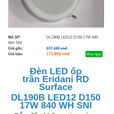
Mã SP:
DL190B LED12 D150 17W 840
WH SNI
Giá gốc:
277,100 vnđ
Giá bán:
171,802 vnđ
Mua ngay
Đèn LED ốp
trần
Eridani RD
Surface
DL190B LED12 D150
17W 840 WH SNI