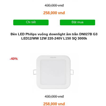
430,000 vnđ
258,000 vnđ
Chi tiết
Đặt mua
Đèn LED Philips vuông downlight âm trần DN027B G3
LED12/WW 12W 220-240V L150 SQ 3000k
-40%
430,000 vnđ
258,000 vnđ