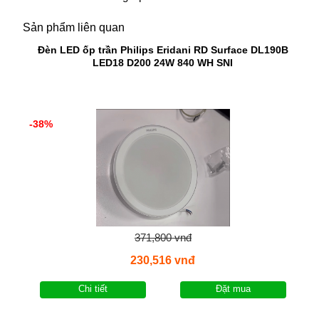
Sản phẩm liên quan
Đèn LED ốp trần Philips Eridani RD Surface DL190B
LED18 D200 24W 840 WH SNI
-38%
371,800 vnđ
230,516 vnđ
Chi tiết
Đặt mua