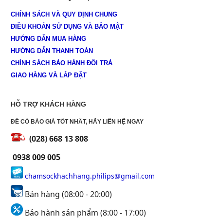
CHÍNH SÁCH VÀ QUY ĐỊNH CHUNG
ĐIỀU KHOẢN SỬ DỤNG VÀ BẢO MẬT
HƯỚNG DẪN MUA HÀNG
HƯỚNG DẪN THANH TOÁN
CHÍNH SÁCH BẢO HÀNH ĐỔI TRẢ
GIAO HÀNG VÀ LẮP ĐẶT
HỖ TRỢ KHÁCH HÀNG
ĐỂ CÓ BÁO GIÁ TỐT NHẤT, HÃY LIÊN HỆ NGAY
(028) 668 13 808
0938 009 005
chamsockhachhang.philips@gmail.com
Bán hàng (08:00 - 20:00)
Bảo hành sản phẩm (8:00 - 17:00)