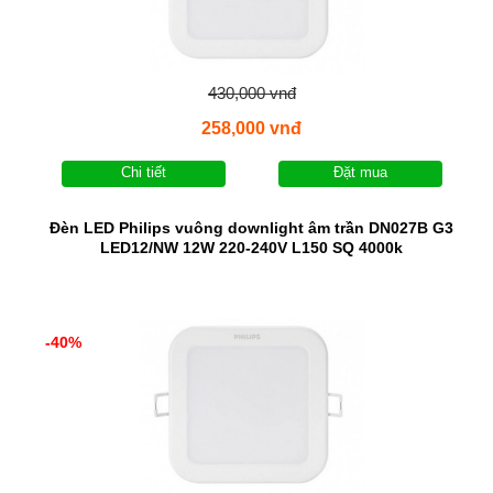
430,000 vnđ
258,000 vnđ
Chi tiết
Đặt mua
Đèn LED Philips vuông downlight âm trần DN027B G3
LED12/NW 12W 220-240V L150 SQ 4000k
-40%