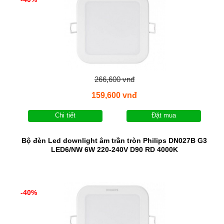
266,600 vnđ
159,600 vnđ
Chi tiết
Đặt mua
Bộ đèn Led downlight âm trần tròn Philips DN027B G3
LED6/NW 6W 220-240V D90 RD 4000K
-40%