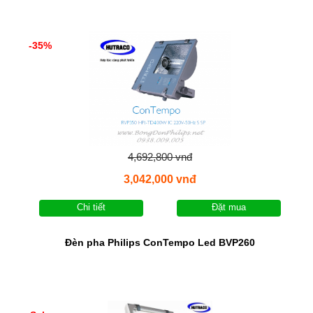
-35%
4,692,800 vnđ
3,042,000 vnđ
Chi tiết
Đặt mua
Đèn pha Philips ConTempo Led BVP260