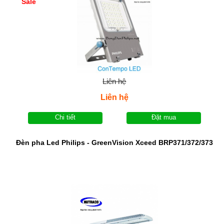
Sale
Liên hệ
Liên hệ
Chi tiết
Đặt mua
Đèn pha Led Philips - GreenVision Xceed BRP371/372/373