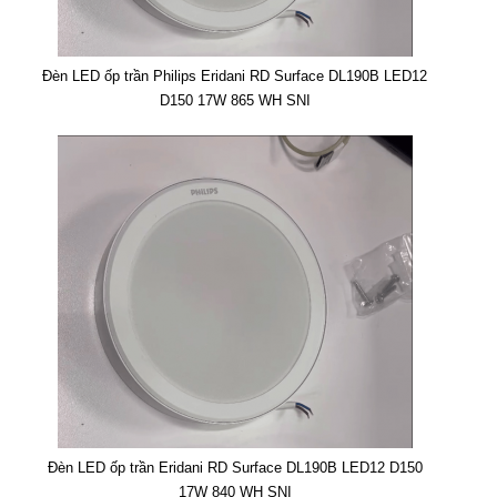
Đèn LED ốp trần Philips Eridani RD Surface DL190B LED12
D150 17W 865 WH SNI
Đèn LED ốp trần Eridani RD Surface DL190B LED12 D150
17W 840 WH SNI