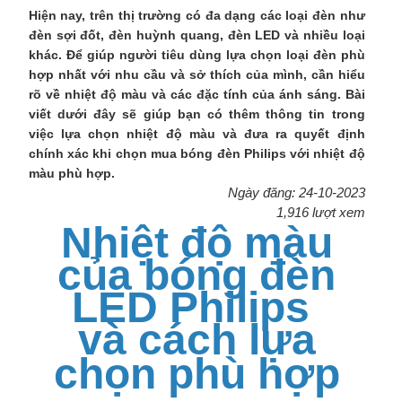
Hiện nay, trên thị trường có đa dạng các loại đèn như
đèn sợi đốt, đèn huỳnh quang, đèn LED và nhiều loại
khác. Để giúp người tiêu dùng lựa chọn loại đèn phù
hợp nhất với nhu cầu và sở thích của mình, cần hiểu
rõ về nhiệt độ màu và các đặc tính của ánh sáng. Bài
viết dưới đây sẽ giúp bạn có thêm thông tin trong
việc lựa chọn nhiệt độ màu và đưa ra quyết định
chính xác khi chọn mua bóng đèn Philips với nhiệt độ
màu phù hợp.
Ngày đăng: 24-10-2023
1,916 lượt xem
Nhiệt độ màu
của bóng đèn
LED Philips
và cách lựa
chọn phù hợp