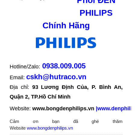
Phối ĐÈN
PHILIPS
Chính Hãng
0938.009.005
Hotline/Zalo:
cskh@hutraco.vn
Email:
Địa chỉ: 
93 Lương Định Của, P. Bình An, 
Quận 2, TP.Hồ Chí Minh
Website:
www.bongdenphilips.vn
|
www.denphilip
Cảm ơn bạn đã ghé thăm
Website
www.bongdenphilips.vn