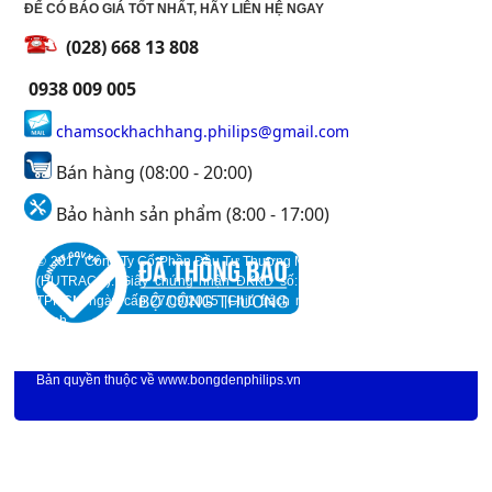
ĐỂ CÓ BÁO GIÁ TỐT NHẤT, HÃY LIÊN HỆ NGAY
(028) 668 13 808
0938 009 005
chamsockhachhang.philips@gmail.com
Bán hàng (08:00 - 20:00)
Bảo hành sản phẩm (8:00 - 17:00)
© 2017 Công Ty Cổ Phần Đầu Tư Thương Mại Và Xây DỰng Huỳnh Trần
(HUTRACO). Giấy chứng nhận ĐKKD số: 0312298046 do Sở KH&ĐT
TPHCM ngày cấp 27/09/2015 |Chịu trách nhiệm nội dung: Huỳnh Quốc
Trinh.
93 Lương Định Của, P. Bình An, Quận 2, TP.Hồ Chí Minh
Địa chỉ:
|
Hotline: 0938 009 005 |Email: chamsockhachhang.philips@gmail.com. |©
Bản quyền thuộc về
www.bongdenphilips.vn