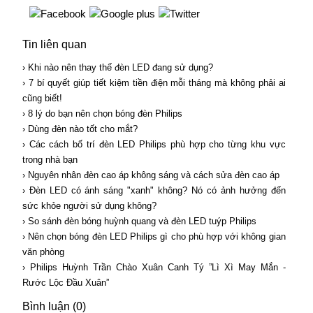
Tin liên quan
› Khi nào nên thay thế đèn LED đang sử dụng?
› 7 bí quyết giúp tiết kiệm tiền điện mỗi tháng mà không phải ai
cũng biết!
› 8 lý do bạn nên chọn bóng đèn Philips
› Dùng đèn nào tốt cho mắt?
› Các cách bố trí đèn LED Philips phù hợp cho từng khu vực
trong nhà bạn
› Nguyên nhân đèn cao áp không sáng và cách sửa đèn cao áp
› Đèn LED có ánh sáng "xanh" không? Nó có ảnh hưởng đến
sức khỏe người sử dụng không?
› So sánh đèn bóng huỳnh quang và đèn LED tuýp Philips
› Nên chọn bóng đèn LED Philips gì cho phù hợp với không gian
văn phòng
› Philips Huỳnh Trần Chào Xuân Canh Tý ”Lì Xì May Mắn -
Rước Lộc Đầu Xuân”
Bình luận (0)