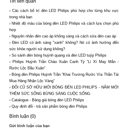
Tin liên quan
› Các cách bố trí đèn LED Philips phù hợp cho từng khu vực
trong nhà bạn
› Nhiệt độ màu của bóng đèn LED Philips và cách lựa chọn phù
hợp
› Nguyên nhân đèn cao áp không sáng và cách sửa đèn cao áp
› Đèn LED có ánh sáng "xanh" không? Nó có ảnh hưởng đến
sức khỏe người sử dụng không?
› So sánh đèn bóng huỳnh quang và đèn LED tuýp Philips
› Philips Huỳnh Trần Chào Xuân Canh Tý ”Lì Xì May Mắn -
Rước Lộc Đầu Xuân”
› Bóng đèn Philips Huỳnh Trần ”Khai Trương Rước Vía Thần Tài
Mua Hàng Nhận Lộc Vàng”
› ĐỔI CŨ SỞ HỮU MỚI BÓNG ĐÈN LED PHILIPS - NĂM MỚI
THÊM SỨC SỐNG BỪNG SÁNG CUỘC SỐNG
› Catalogue - Bảng giá bóng đèn LED Philips
› Quy định đổi - trả sản phẩm bóng đèn Philips
Bình luận (0)
Gửi bình luận của bạn