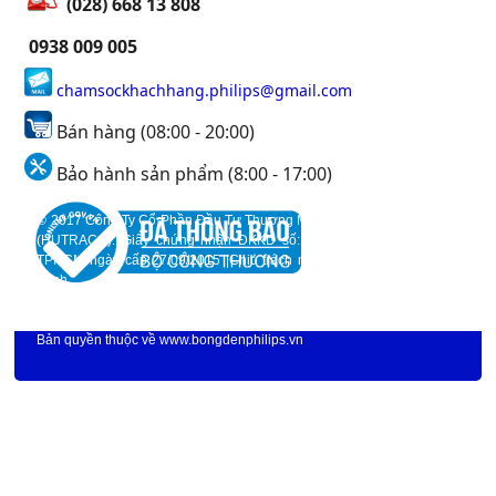
(028) 668 13 808
0938 009 005
chamsockhachhang.philips@gmail.com
Bán hàng (08:00 - 20:00)
Bảo hành sản phẩm (8:00 - 17:00)
© 2017 Công Ty Cổ Phần Đầu Tư Thương Mại Và Xây DỰng Huỳnh Trần
(HUTRACO). Giấy chứng nhận ĐKKD số: 0312298046 do Sở KH&ĐT
TPHCM ngày cấp 27/09/2015 |Chịu trách nhiệm nội dung: Huỳnh Quốc
Trinh.
93 Lương Định Của, P. Bình An, Quận 2, TP.Hồ Chí Minh
Địa chỉ:
|
Hotline: 0938 009 005 |Email: chamsockhachhang.philips@gmail.com. |©
Bản quyền thuộc về
www.bongdenphilips.vn