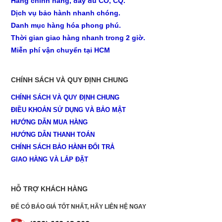
Hàng chính hãng, đầy đủ CO, CQ.
Dịch vụ bảo hành nhanh chóng.
Danh mục hàng hóa phong phú.
Thời gian giao hàng nhanh trong 2 giờ.
Miễn phí vận chuyển tại HCM
CHÍNH SÁCH VÀ QUY ĐỊNH CHUNG
CHÍNH SÁCH VÀ QUY ĐỊNH CHUNG
ĐIỀU KHOẢN SỬ DỤNG VÀ BẢO MẬT
HƯỚNG DẪN MUA HÀNG
HƯỚNG DẪN THANH TOÁN
CHÍNH SÁCH BẢO HÀNH ĐỔI TRẢ
GIAO HÀNG VÀ LẮP ĐẶT
HỖ TRỢ KHÁCH HÀNG
ĐỂ CÓ BÁO GIÁ TỐT NHẤT, HÃY LIÊN HỆ NGAY