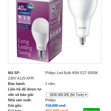
Mã SP:
Philips Led Bulb 40W E27 6500K
230V A125 APR
Bảo hành:
2 năm
Liên hệ để được tư
vấn và báo giá:
Nhà sản xuất:
Philips
Giá gốc:
719,000 vnđ
Giá bán:
407,000 vnđ