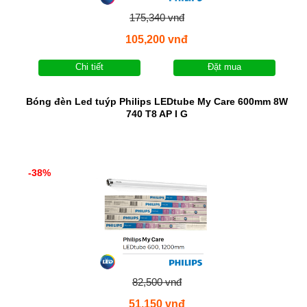
175,340 vnđ
105,200 vnđ
Chi tiết
Đặt mua
Bóng đèn Led tuýp Philips LEDtube My Care 600mm 8W
740 T8 AP I G
-38%
82,500 vnđ
51,150 vnđ