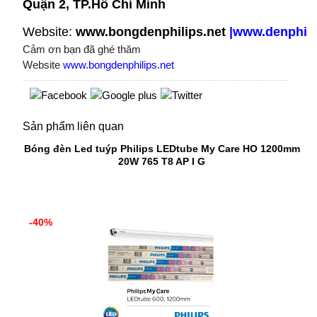
Quận 2, TP.Hồ Chí Minh
Website:
www.bongdenphilips.net
|
www.denphili
Cảm ơn bạn đã ghé thăm
Website
www.bongdenphilips.net
Sản phẩm liên quan
Bóng đèn Led tuýp Philips LEDtube My Care HO 1200mm
20W 765 T8 AP I G
-40%