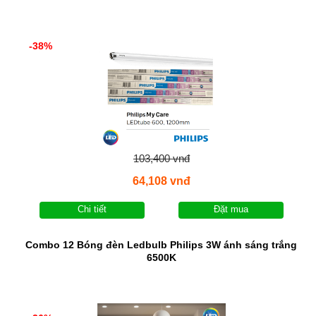
-38%
103,400 vnđ
64,108 vnđ
Chi tiết
Đặt mua
Combo 12 Bóng đèn Ledbulb Philips 3W ánh sáng trắng
6500K