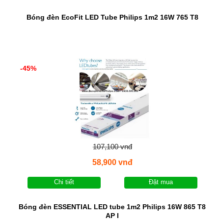
Bóng đèn EcoFit LED Tube Philips 1m2 16W 765 T8
-45%
107,100 vnđ
58,900 vnđ
Chi tiết
Đặt mua
Bóng đèn ESSENTIAL LED tube 1m2 Philips 16W 865 T8
AP I