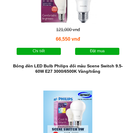
121,000 vnđ
66,550 vnđ
Chi tiết
Đặt mua
Bóng đèn LED Bulb Philips đổi màu Scene Switch 9.5-
60W E27 3000/6500K Vàng/trắng