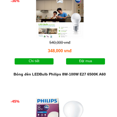
-36%
540,000 vnđ
348,000 vnđ
Chi tiết
Đặt mua
Bóng đèn LEDBulb Philips 8W-100W E27 6500K A60
-45%