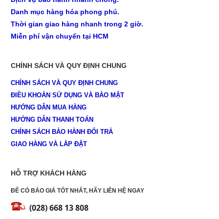
Danh mục hàng hóa phong phú.
Thời gian giao hàng nhanh trong 2 giờ.
Miễn phí vận chuyển tại HCM
CHÍNH SÁCH VÀ QUY ĐỊNH CHUNG
CHÍNH SÁCH VÀ QUY ĐỊNH CHUNG
ĐIỀU KHOẢN SỬ DỤNG VÀ BẢO MẬT
HƯỚNG DẪN MUA HÀNG
HƯỚNG DẪN THANH TOÁN
CHÍNH SÁCH BẢO HÀNH ĐỔI TRẢ
GIAO HÀNG VÀ LẮP ĐẶT
HỖ TRỢ KHÁCH HÀNG
ĐỂ CÓ BÁO GIÁ TỐT NHẤT, HÃY LIÊN HỆ NGAY
(028) 668 13 808