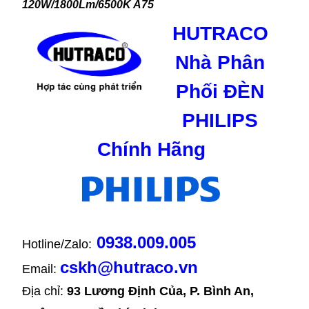
120W/1800Lm/6500K A75
HUTRACO
Nhà Phân
Phối ĐÈN
PHILIPS
Chính Hãng
0938.009.005
Hotline/Zalo:
cskh@hutraco.vn
Email:
Địa chỉ: 
93 Lương Định Của, P. Bình An, 