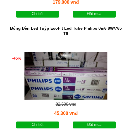
179,000 vnđ
Chi tiết
Đặt mua
Bóng Đèn Led Tuýp EcoFit Led Tube Philips 0m6 8W/765
T8
-45%
82,500 vnđ
45,300 vnđ
Chi tiết
Đặt mua