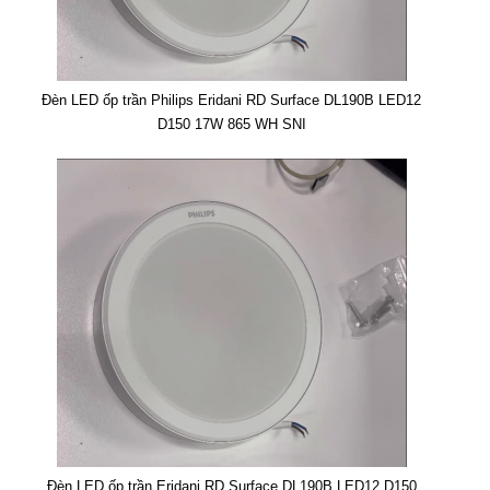
Đèn LED ốp trần Philips Eridani RD Surface DL190B LED12
D150 17W 865 WH SNI
Đèn LED ốp trần Eridani RD Surface DL190B LED12 D150