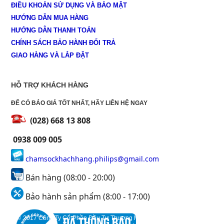
ĐIỀU KHOẢN SỬ DỤNG VÀ BẢO MẬT
HƯỚNG DẪN MUA HÀNG
HƯỚNG DẪN THANH TOÁN
CHÍNH SÁCH BẢO HÀNH ĐỔI TRẢ
GIAO HÀNG VÀ LẮP ĐẶT
HỖ TRỢ KHÁCH HÀNG
ĐỂ CÓ BÁO GIÁ TỐT NHẤT, HÃY LIÊN HỆ NGAY
(028) 668 13 808
0938 009 005
chamsockhachhang.philips@gmail.com
Bán hàng (08:00 - 20:00)
Bảo hành sản phẩm (8:00 - 17:00)
© 2017 Công Ty Cổ Phần Đầu Tư Thương Mại Và Xây DỰng Huỳnh Trần