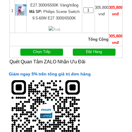
E27 3000/6500K Vàng/trắng
305,800
305,800
1
Mã SP:
Philips Scene Switch
vnđ
vnđ
9.5-60W E27 3000/6500K
Xoá
305,800
Tổng Cộng
vnđ
Chọn Tiếp
Đặt Hàng
Quét Quan Tâm ZALO Nhận Ưu Đãi
Giảm ngay 5% trên tổng giá trị đơn hàng