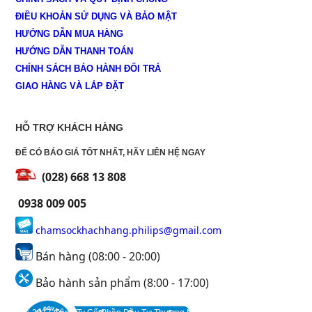
ĐIỀU KHOẢN SỬ DỤNG VÀ BẢO MẬT
HƯỚNG DẪN MUA HÀNG
HƯỚNG DẪN THANH TOÁN
CHÍNH SÁCH BẢO HÀNH ĐỔI TRẢ
GIAO HÀNG VÀ LẮP ĐẶT
HỖ TRỢ KHÁCH HÀNG
ĐỂ CÓ BÁO GIÁ TỐT NHẤT, HÃY LIÊN HỆ NGAY
(028) 668 13 808
0938 009 005
chamsockhachhang.philips@gmail.com
Bán hàng (08:00 - 20:00)
Bảo hành sản phẩm (8:00 - 17:00)