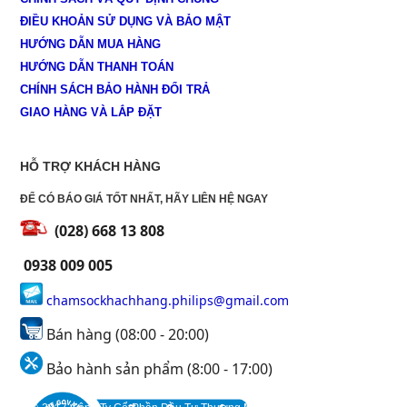
ĐIỀU KHOẢN SỬ DỤNG VÀ BẢO MẬT
HƯỚNG DẪN MUA HÀNG
HƯỚNG DẪN THANH TOÁN
CHÍNH SÁCH BẢO HÀNH ĐỔI TRẢ
GIAO HÀNG VÀ LẮP ĐẶT
HỖ TRỢ KHÁCH HÀNG
ĐỂ CÓ BÁO GIÁ TỐT NHẤT, HÃY LIÊN HỆ NGAY
(028) 668 13 808
0938 009 005
chamsockhachhang.philips@gmail.com
Bán hàng (08:00 - 20:00)
Bảo hành sản phẩm (8:00 - 17:00)