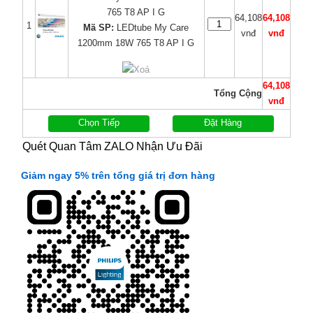
765 T8 AP I G
64,108
64,108
1
Mã SP:
LEDtube My Care
vnđ
vnđ
1200mm 18W 765 T8 AP I G
Xoá
64,108
Tổng Cộng
vnđ
Chọn Tiếp
Đặt Hàng
Quét Quan Tâm ZALO Nhận Ưu Đãi
Giảm ngay 5% trên tổng giá trị đơn hàng